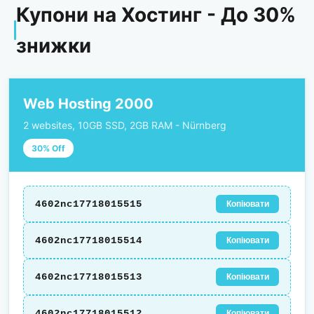
Купони на Хостинг - До 30%
знижки
Web Hosting 2000
2 websites, 10GB SSD, 2GB RAM - Nürnberg
30% Off
4602nc17718015515
Копіювати
4602nc17718015514
Копіювати
4602nc17718015513
Копіювати
4602nc17718015512
Копіювати