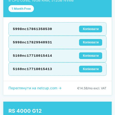
8 CPU cores, 16GB RAM, 512GB NVMe
1 Month Free
5998nc17861358530
Копіювати
5998nc17829940931
Копіювати
5160nc17718015414
Копіювати
5160nc17718015413
Копіювати
Переглянути на netcup.com →
€14.58/mo excl. VAT
RS 4000 G12