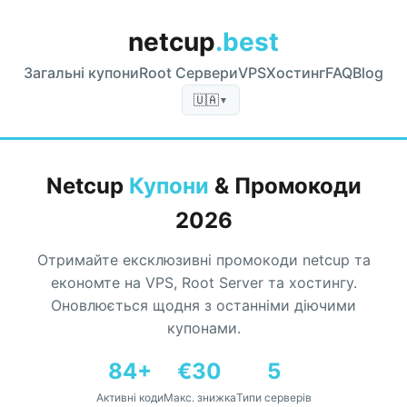
netcup
.best
Загальні купони
Root Сервери
VPS
Хостинг
FAQ
Blog
🇺🇦
▼
Netcup
Купони
& Промокоди
2026
Отримайте ексклюзивні промокоди netcup та
економте на VPS, Root Server та хостингу.
Оновлюється щодня з останніми діючими
купонами.
84+
€30
5
Активні коди
Макс. знижка
Типи серверів