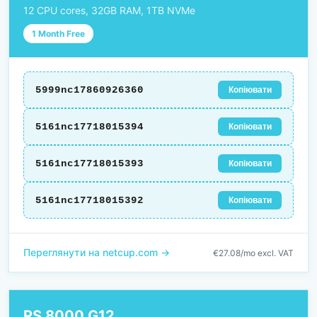
12 CPU cores, 32GB RAM, 1TB NVMe
1 Month Free
5999nc17860926360
Копіювати
5161nc17718015394
Копіювати
5161nc17718015393
Копіювати
5161nc17718015392
Копіювати
Переглянути на netcup.com →
€27.08/mo excl. VAT
RS 8000 G12