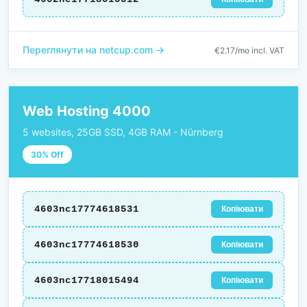
Переглянути на netcup.com →
€2.17/mo incl. VAT
Web Hosting 4000
5 websites, 25GB SSD, 4GB RAM - Nürnberg
30% Off
4603nc17774618531
Копіювати
4603nc17774618530
Копіювати
4603nc17718015494
Копіювати