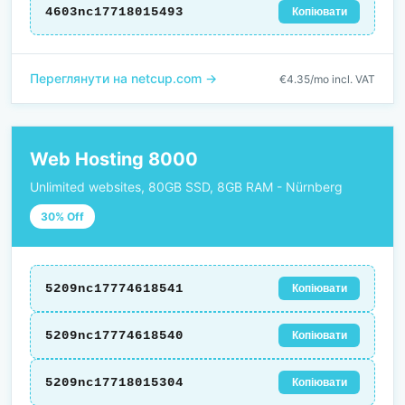
4603nc17718015493
Копіювати
Переглянути на netcup.com →
€4.35/mo incl. VAT
Web Hosting 8000
Unlimited websites, 80GB SSD, 8GB RAM - Nürnberg
30% Off
5209nc17774618541
Копіювати
5209nc17774618540
Копіювати
5209nc17718015304
Копіювати