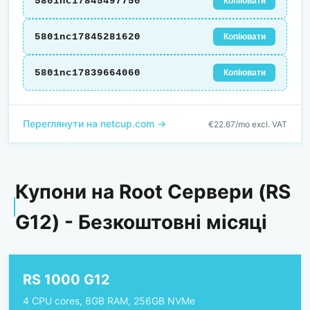
5801nc17845497750
Копіювати
5801nc17845281620
Копіювати
5801nc17839664060
Копіювати
Переглянути на netcup.com →
€22.67/mo excl. VAT
Купони на Root Сервери (RS
G12) - Безкоштовні місяці
RS 1000 G12
4 CPU cores, 8GB RAM, 256GB NVMe