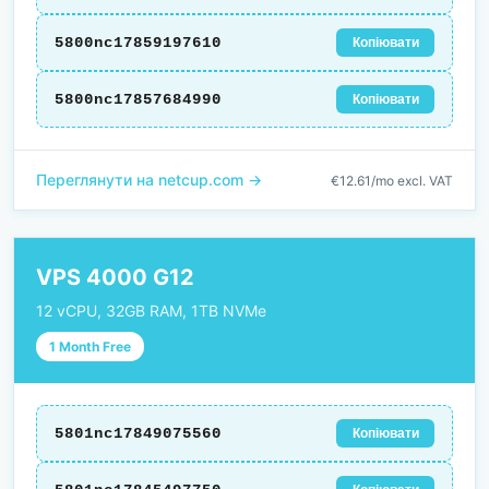
5800nc17859197610
Копіювати
5800nc17857684990
Копіювати
Переглянути на netcup.com →
€12.61/mo excl. VAT
VPS 4000 G12
12 vCPU, 32GB RAM, 1TB NVMe
1 Month Free
5801nc17849075560
Копіювати