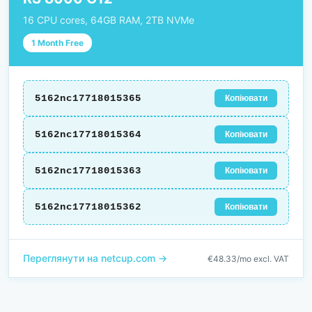
16 CPU cores, 64GB RAM, 2TB NVMe
1 Month Free
5162nc17718015365
Копіювати
5162nc17718015364
Копіювати
5162nc17718015363
Копіювати
5162nc17718015362
Копіювати
Переглянути на netcup.com →
€48.33/mo excl. VAT