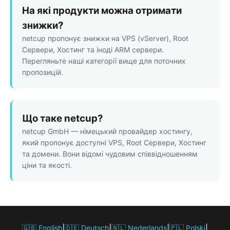
На які продукти можна отримати
знижки?
netcup пропонує знижки на VPS (vServer), Root
Сервери, Хостинг та іноді ARM сервери.
Перегляньте наші категорії вище для поточних
пропозицій.
Що таке netcup?
netcup GmbH — німецький провайдер хостингу,
який пропонує доступні VPS, Root Сервери, Хостинг
та домени. Вони відомі чудовим співвідношенням
ціни та якості.
🇬🇧 English
|
🇩🇪 Deutsch
|
🇳🇱 Nederlands
|
🇵🇱 Polski
|