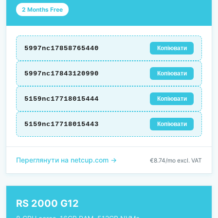
2 Months Free
5997nc17858765440
Копіювати
5997nc17843120990
Копіювати
5159nc17718015444
Копіювати
5159nc17718015443
Копіювати
Переглянути на netcup.com →
€8.74/mo excl. VAT
RS 2000 G12