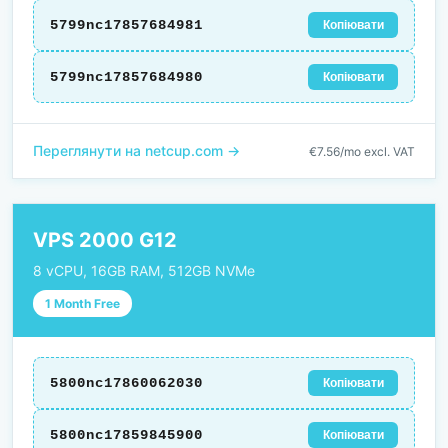
5799nc17857684981
Копіювати
5799nc17857684980
Копіювати
Переглянути на netcup.com →
€7.56/mo excl. VAT
VPS 2000 G12
8 vCPU, 16GB RAM, 512GB NVMe
1 Month Free
5800nc17860062030
Копіювати
5800nc17859845900
Копіювати