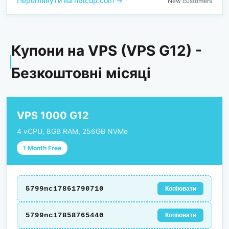
Переглянути на netcup.com →
New customers
Купони на VPS (VPS G12) -
Безкоштовні місяці
VPS 1000 G12
4 vCPU, 8GB RAM, 256GB NVMe
1 Month Free
5799nc17861790710
Копіювати
5799nc17858765440
Копіювати