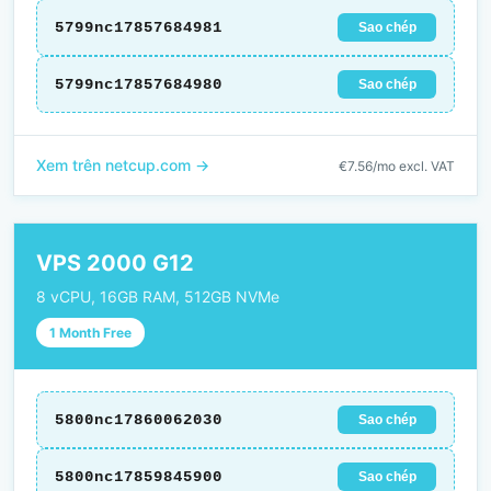
5799nc17857684981
Sao chép
5799nc17857684980
Sao chép
Xem trên netcup.com →
€7.56/mo excl. VAT
VPS 2000 G12
8 vCPU, 16GB RAM, 512GB NVMe
1 Month Free
5800nc17860062030
Sao chép
5800nc17859845900
Sao chép