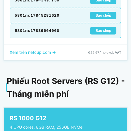
5801nc17845497750
Sao chép
5801nc17845281620
Sao chép
5801nc17839664060
Sao chép
Xem trên netcup.com →
€22.67/mo excl. VAT
Phiếu Root Servers (RS G12) -
Tháng miễn phí
RS 1000 G12
4 CPU cores, 8GB RAM, 256GB NVMe