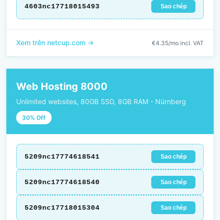
4603nc17718015493
Sao chép
Xem trên netcup.com →
€4.35/mo incl. VAT
Web Hosting 8000
Unlimited websites, 80GB SSD, 8GB RAM - Nürnberg
30% Off
5209nc17774618541
Sao chép
5209nc17774618540
Sao chép
5209nc17718015304
Sao chép