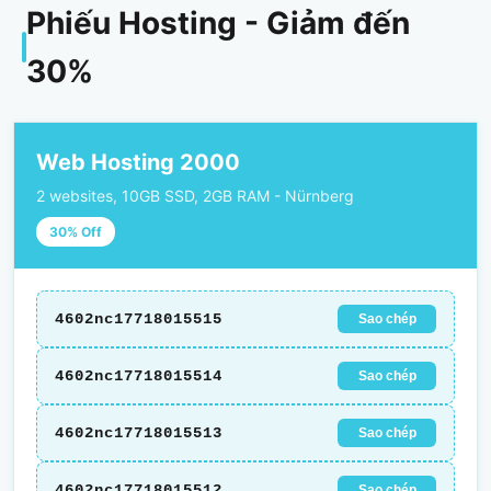
Phiếu Hosting - Giảm đến
30%
Web Hosting 2000
2 websites, 10GB SSD, 2GB RAM - Nürnberg
30% Off
4602nc17718015515
Sao chép
4602nc17718015514
Sao chép
4602nc17718015513
Sao chép
4602nc17718015512
Sao chép