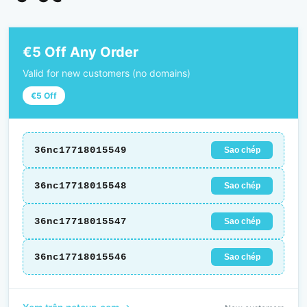
€5 Off Any Order
Valid for new customers (no domains)
€5 Off
36nc17718015549
Sao chép
36nc17718015548
Sao chép
36nc17718015547
Sao chép
36nc17718015546
Sao chép