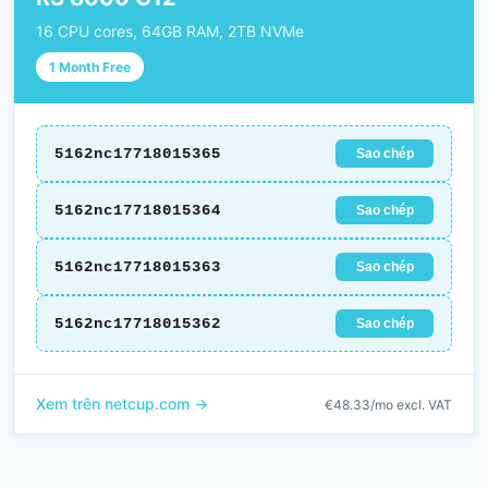
16 CPU cores, 64GB RAM, 2TB NVMe
1 Month Free
5162nc17718015365
Sao chép
5162nc17718015364
Sao chép
5162nc17718015363
Sao chép
5162nc17718015362
Sao chép
Xem trên netcup.com →
€48.33/mo excl. VAT