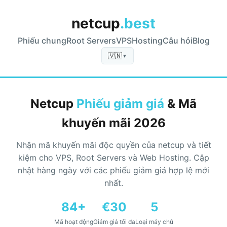
netcup
.best
Phiếu chung
Root Servers
VPS
Hosting
Câu hỏi
Blog
🇻🇳
▼
Netcup
Phiếu giảm giá
& Mã
khuyến mãi 2026
Nhận mã khuyến mãi độc quyền của netcup và tiết
kiệm cho VPS, Root Servers và Web Hosting. Cập
nhật hàng ngày với các phiếu giảm giá hợp lệ mới
nhất.
84+
€30
5
Mã hoạt động
Giảm giá tối đa
Loại máy chủ