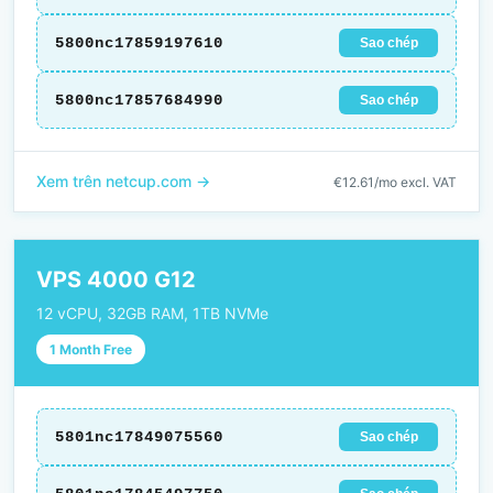
5800nc17859197610
Sao chép
5800nc17857684990
Sao chép
Xem trên netcup.com →
€12.61/mo excl. VAT
VPS 4000 G12
12 vCPU, 32GB RAM, 1TB NVMe
1 Month Free
5801nc17849075560
Sao chép