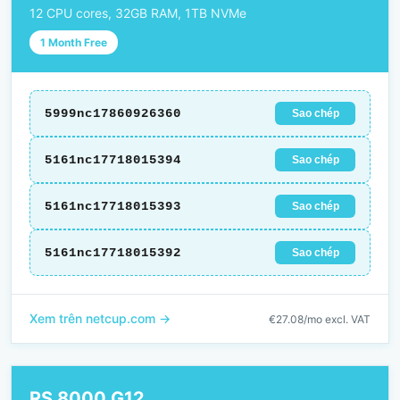
12 CPU cores, 32GB RAM, 1TB NVMe
1 Month Free
5999nc17860926360
Sao chép
5161nc17718015394
Sao chép
5161nc17718015393
Sao chép
5161nc17718015392
Sao chép
Xem trên netcup.com →
€27.08/mo excl. VAT
RS 8000 G12