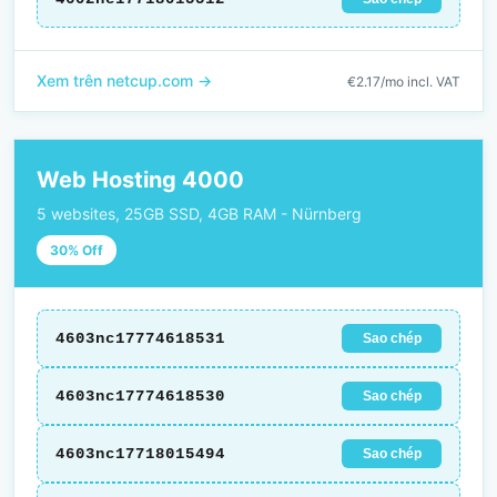
Xem trên netcup.com →
€2.17/mo incl. VAT
Web Hosting 4000
5 websites, 25GB SSD, 4GB RAM - Nürnberg
30% Off
4603nc17774618531
Sao chép
4603nc17774618530
Sao chép
4603nc17718015494
Sao chép