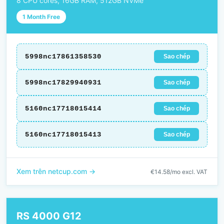
8 CPU cores, 16GB RAM, 512GB NVMe
1 Month Free
5998nc17861358530
Sao chép
5998nc17829940931
Sao chép
5160nc17718015414
Sao chép
5160nc17718015413
Sao chép
Xem trên netcup.com →
€14.58/mo excl. VAT
RS 4000 G12