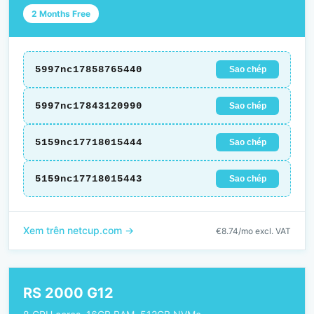
2 Months Free
5997nc17858765440
Sao chép
5997nc17843120990
Sao chép
5159nc17718015444
Sao chép
5159nc17718015443
Sao chép
Xem trên netcup.com →
€8.74/mo excl. VAT
RS 2000 G12