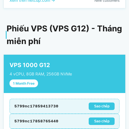
Xem trên netcup.com →
New customers
Phiếu VPS (VPS G12) - Tháng
miễn phí
VPS 1000 G12
4 vCPU, 8GB RAM, 256GB NVMe
1 Month Free
5799nc17859413730
Sao chép
5799nc17858765440
Sao chép